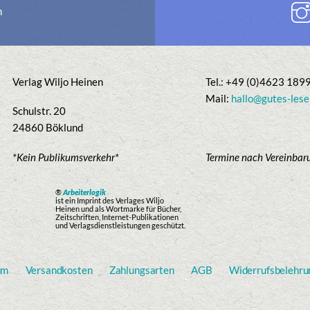
n
Verlag Wiljo Heinen
Tel.: +49 (0)4623 189
Mail:
hallo@gutes-lese
Schulstr. 20
24860 Böklund
*Kein Publikumsverkehr*
Termine nach Vereinbar
®
Arbeiterlogik
ist ein Imprint des Verlages Wiljo
Heinen und als Wortmarke für Bücher,
Zeitschriften, Internet-Publikationen
und Verlagsdienstleistungen geschützt.
um
Versandkosten
Zahlungsarten
AGB
Widerrufsbelehru