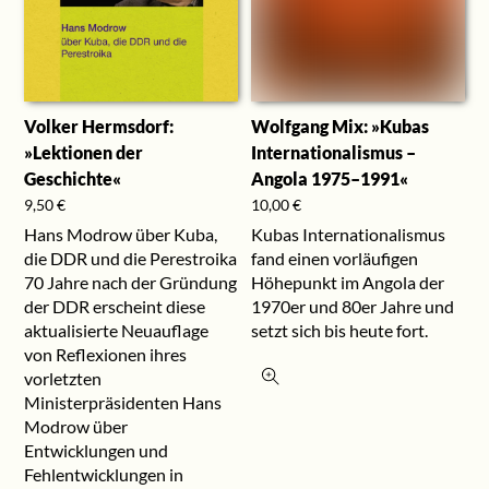
Volker Hermsdorf:
Wolfgang Mix: »Kubas
»Lektionen der
Internationalismus –
Geschichte«
Angola 1975–1991«
9,50
€
10,00
€
Hans Modrow über Kuba,
Kubas Internationalismus
die DDR und die Perestroika
fand einen vorläufigen
70 Jahre nach der Gründung
Höhepunkt im Angola der
der DDR erscheint diese
1970er und 80er Jahre und
aktualisierte Neuauflage
setzt sich bis heute fort.
von Reflexionen ihres
vorletzten
Ministerpräsidenten Hans
Modrow über
Entwicklungen und
Fehlentwicklungen in