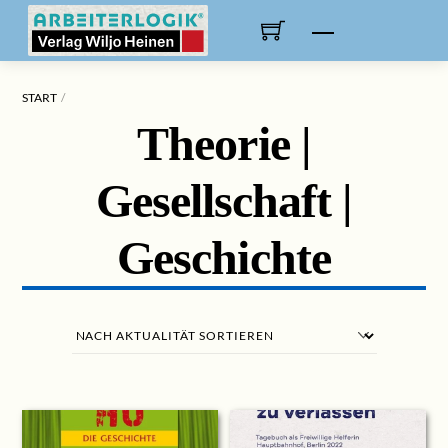
Skip
to
Menu
content
START
Theorie |
Gesellschaft |
Geschichte