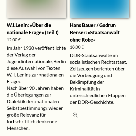
W.I.Lenin: »Über die
Hans Bauer / Gudrun
nationale Frage« (Teil I)
Benser: »Staatsanwalt
ohne Robe«
12,00
€
18,00
€
Im Jahr 1930 veröffentlichte
der Verlag der
DDR-Staatsanwälte im
Jugendinternationale, Berlin
sozialistischen Rechtsstaat.
diese Auswahl von Texten
Zeitzeugen berichten über
W. I. Lenins zur »nationalen
die Vorbeugung und
Frage«.
Bekämpfung der
Nach über 90 Jahren haben
Kriminalität in
die Überlegungen zur
unterschiedlichen Etappen
Dialektik der »nationalen
der DDR-Geschichte.
Selbstbestimmung« wieder
große Relevanz für
fortschrittlich denkende
Menschen.