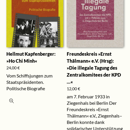
Hellmut Kapfenberger:
Freundeskreis »Ernst
»Ho Chi Minh«
Thälmann« e.V. (Hrsg):
»Die illegale Tagung des
24,00
€
Zentralkomitees der KPD
Vom Schiffsjungen zum
…«
Staatspräsidenten.
Politische Biografie
12,00
€
am 7. Februar 1933 in
Ziegenhals bei Berlin Der
Freundeskreis »Ernst
Thälmann« e.V., Ziegenhals–
Berlin konnte dank
solidarischer Unterstützung