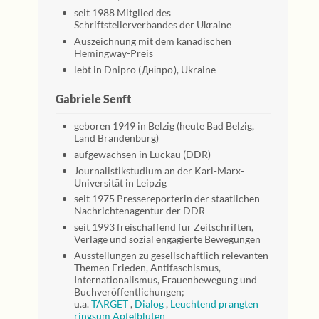
seit 1988 Mitglied des
Schriftstellerverbandes der Ukraine
Auszeichnung mit dem kanadischen
Hemingway-Preis
lebt in Dnipro ( Дніпро ), Ukraine
Gabriele Senft
geboren 1949 in Belzig (heute Bad Belzig,
Land Brandenburg)
aufgewachsen in Luckau (DDR)
Journalistikstudium an der Karl-Marx-
Universität in Leipzig
seit 1975 Pressereporterin der staatlichen
Nachrichtenagentur der DDR
seit 1993 freischaffend für Zeitschriften,
Verlage und sozial engagierte Bewegungen
Ausstellungen zu gesellschaftlich relevanten
Themen Frieden, Antifaschismus,
Internationalismus, Frauenbewegung und
Buchveröffentlichungen;
u.a.
TARGET
,
Dialog
,
Leuchtend prangten
ringsum Apfelblüten