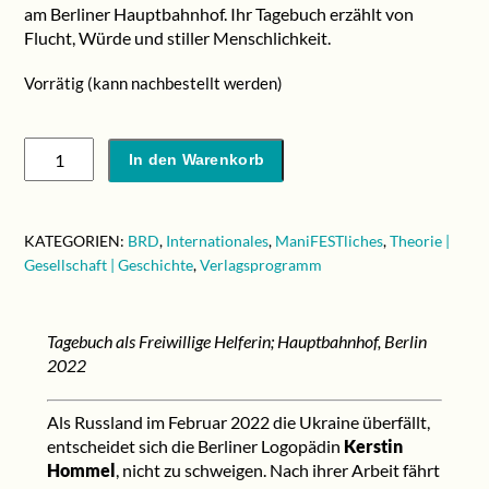
am Berliner Hauptbahnhof. Ihr Tagebuch erzählt von
Flucht, Würde und stiller Menschlichkeit.
Vorrätig (kann nachbestellt werden)
Kerstin
In den Warenkorb
Hommel:
»die
Heimat
KATEGORIEN:
BRD
,
Internationales
,
ManiFESTliches
,
Theorie |
zu
Gesellschaft | Geschichte
,
Verlagsprogramm
verlassen«
Menge
Tagebuch als Freiwillige Helferin; Hauptbahnhof, Berlin
2022
Als Russland im Februar 2022 die Ukraine überfällt,
entscheidet sich die Berliner Logopädin
Kerstin
Hommel
, nicht zu schweigen. Nach ihrer Arbeit fährt