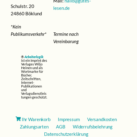
Mail:
hallo@gutes-
Schulstr. 20
lesen.de
24860 Böklund
*Kein
Publikumsverkehr*
Termine nach
Vereinbarung
®
Arbeiterlogik
ist ein Imprint des
Verlages Wiljo
Heinen und als
Wortmarke für
Bücher,
Zeitschriften,
Internet-
Publikationen
und
Verlagsdienstleis
tungen geschützt.
Ihr Warenkorb
Impressum
Versandkosten
Zahlungsarten
AGB
Widerrufsbelehrung
Datenschutzerklärung