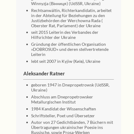
Winnyzja ( Вінниця ) ( UdSSR, Ukraine )
Rechtsanwältin, Richterkandidatin, arbeitet
in der Abteilung für Beziehungen zu den
Justizbehörden der Werchowna Rada (
Oberster Rat, Parlament ) der Ukraine
seit 2015 Leiterin des Verbandes der
Hilfsrichter der Ukraine
Gründung der öffentlichen Organisation
»DOBROSUD« und deren stellvertretende
Leiterin
lebt seit 2007 in Kyjiw (Київ), Ukraine
Aleksander Ratner
geboren 1947 in Dnepropetrowsk ( UdSSR,
Ukraine )
Abschluss am Dnepropetrowsker
Metallurgischen Institut
1984 Kandidat der Wissenschaften
Schriftsteller, Poet und Übersetzer
Autor von 27 Gedichtbänden, 7 Büchern mit
Übertragungen ukrainischer Poesie ins
Russische, sowie Prosa-Werken