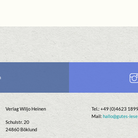
n
Verlag Wiljo Heinen
Tel.: +49 (0)4623 189
Mail:
hallo@gutes-lese
Schulstr. 20
24860 Böklund