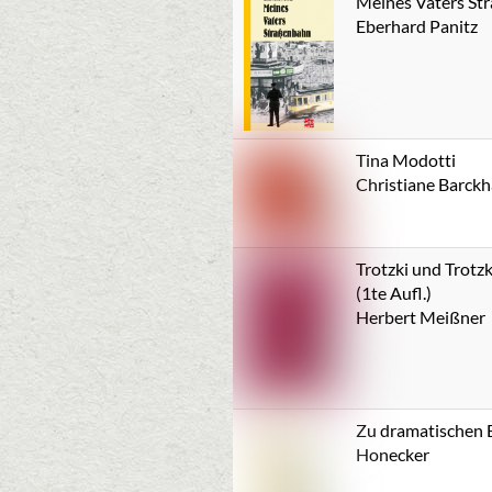
Meines Vaters St
Eberhard Panitz
Tina Modotti
Christiane Barck
Trotzki und Trotz
(1te Aufl.)
Herbert Meißner
Zu dramatischen 
Honecker