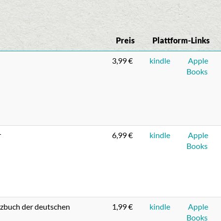
Preis
Plattform-Links
3,99 €
kindle
Apple
Books
r
6,99 €
kindle
Apple
Books
rzbuch der deutschen
1,99 €
kindle
Apple
Books