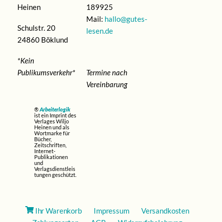
Heinen
189925
Mail:
hallo@gutes-
Schulstr. 20
lesen.de
24860 Böklund
*Kein
Publikumsverkehr*
Termine nach
Vereinbarung
®
Arbeiterlogik
ist ein Imprint des
Verlages Wiljo
Heinen und als
Wortmarke für
Bücher,
Zeitschriften,
Internet-
Publikationen
und
Verlagsdienstleis
tungen geschützt.
Ihr Warenkorb
Impressum
Versandkosten