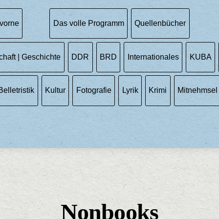
vorne
Das volle Programm
Quellenbücher
chaft | Geschichte
DDR
BRD
Internationales
KUBA
Belletristik
Kultur
Fotografie
Lyrik
Krimi
Mitnehmsel
Nonbooks