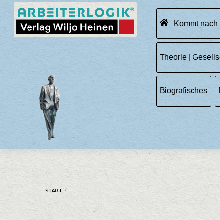
Skip
Menu
to
Kommt nach 
content
Theorie | Gesells
Biografisches
START