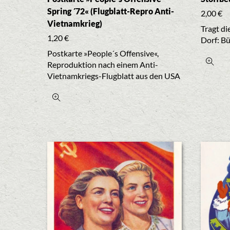
Spring ´72« (Flugblatt-Repro Anti-
2,00
€
Vietnamkrieg)
Tragt di
1,20
€
Dorf: B
Postkarte »People´s Offensive«,
Reproduktion nach einem Anti-
Vietnamkriegs-Flugblatt aus den USA