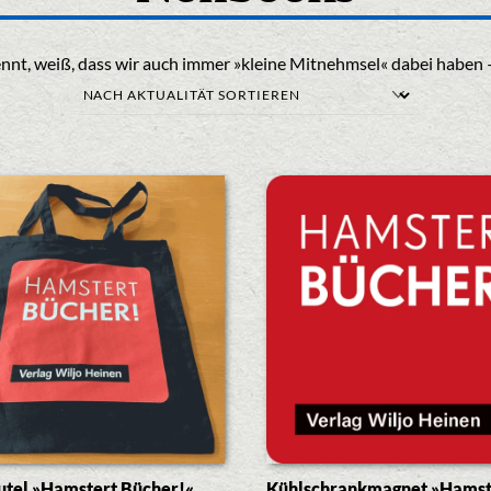
nt, weiß, dass wir auch immer »kleine Mitnehmsel« dabei haben –
utel »Hamstert Bücher!«
Kühlschrankmagnet »Hamst