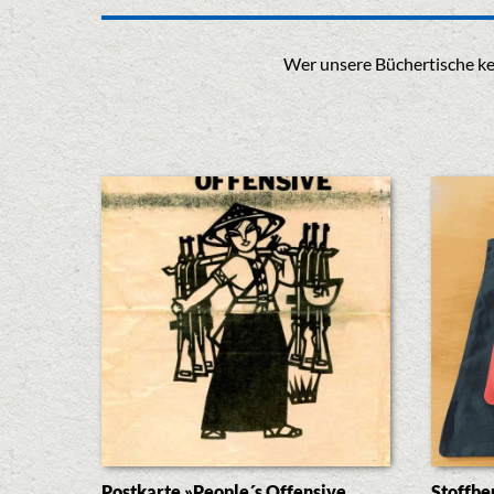
Wer unsere Büchertische ken
Postkarte »People´s Offensive
Stoffbe