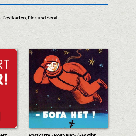
 Postkarten, Pins und dergl.
ert
Postkarte »Boga Net« (»Es gibt