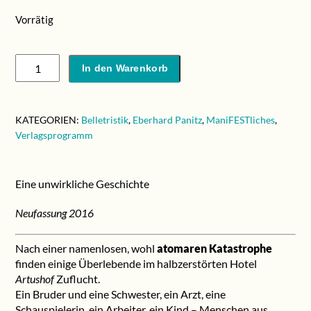
Vorrätig
Eberhard
In den Warenkorb
Panitz:
»Eiszeit«
Menge
KATEGORIEN:
Belletristik
,
Eberhard Panitz
,
ManiFESTliches
,
Verlagsprogramm
Eine unwirkliche Geschichte
Neufassung 2016
Nach einer namenlosen, wohl
atomaren Katastrophe
finden einige Überlebende im halbzerstörten Hotel
Artushof
Zuflucht.
Ein Bruder und eine Schwester, ein Arzt, eine
Schauspielerin, ein Arbeiter, ein Kind – Menschen aus