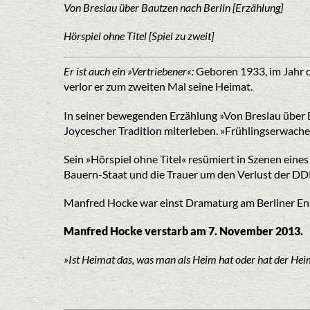
Von Breslau über Bautzen nach Berlin [Erzählung]
Hörspiel ohne Titel [Spiel zu zweit]
Er ist auch ein »Vertriebener«:
Geboren 1933, im Jahr de
verlor er zum zweiten Mal seine Heimat.
In seiner bewegenden Erzählung »Von Breslau über 
Joycescher Tradition miterleben. »Frühlingserwachen
Sein »Hörspiel ohne Titel« resümiert in Szenen ein
Bauern-Staat und die Trauer um den Verlust der DDR 
Manfred Hocke war einst Dramaturg am Berliner Ensemb
Manfred Hocke verstarb am 7. November 2013.
»Ist Heimat das, was man als Heim hat oder hat der Hei