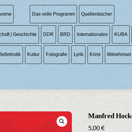
vorne
Das volle Programm
Quellenbücher
chaft | Geschichte
DDR
BRD
Internationales
KUBA
Belletristik
Kultur
Fotografie
Lyrik
Krimi
Mitnehmsel
Manfred Hocke
5,00
€