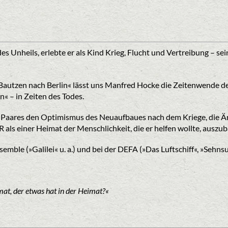
s Unheils, erlebte er als Kind Krieg, Flucht und Vertreibung – se
Bautzen nach Berlin« lässt uns Manfred Hocke die Zeitenwende de
« – in Zeiten des Todes.
es Paares den Optimismus des Neuaufbaues nach dem Kriege, die Ä
als einer Heimat der Menschlichkeit, die er helfen wollte, auszu
le (»Galilei« u. a.) und bei der DEFA (»Das Luftschiff«, »Sehnsuch
mat, der etwas hat in der Heimat?«