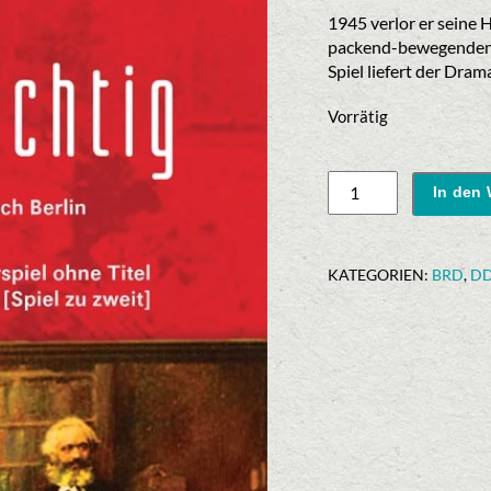
1945 verlor er seine 
packend-bewegenden 
Spiel liefert der Dra
Vorrätig
Manfred
In den
Hocke:
»Heimatsüchtig«
Menge
KATEGORIEN:
BRD
,
D