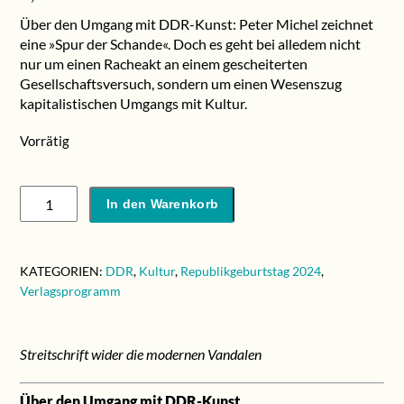
Über den Umgang mit DDR-Kunst: Peter Michel zeichnet
eine »Spur der Schande«. Doch es geht bei alledem nicht
nur um einen Racheakt an einem gescheiterten
Gesellschaftsversuch, sondern um einen Wesenszug
kapitalistischen Umgangs mit Kultur.
Vorrätig
Peter
In den Warenkorb
Michel:
»Kulturnation
Deutschland?«
KATEGORIEN:
DDR
,
Kultur
,
Republikgeburtstag 2024
,
Menge
Verlagsprogramm
Streitschrift wider die modernen Vandalen
Über den Umgang mit DDR-Kunst