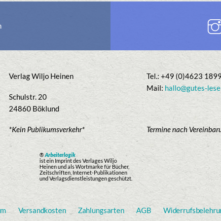
n
Verlag Wiljo Heinen
Tel.: +49 (0)4623 189
Mail:
hallo@gutes-lese
Schulstr. 20
24860 Böklund
*Kein Publikumsverkehr*
Termine nach Vereinbar
®
Arbeiterlogik
ist ein Imprint des Verlages Wiljo
Heinen und als Wortmarke für Bücher,
Zeitschriften, Internet-Publikationen
und Verlagsdienstleistungen geschützt.
um
Versandkosten
Zahlungsarten
AGB
Widerrufsbelehru