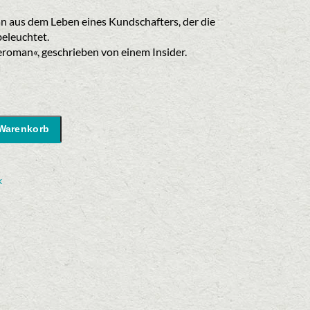
eis
:
 aus dem Leben eines Kundschafters, der die
00 €.
beleuchtet.
eroman«, geschrieben von einem Insider.
 Warenkorb
k