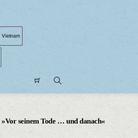
Vietnam
Search
: »Vor seinem Tode … und danach«
licher
tueller