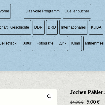
vorne
Das volle Programm
Quellenbücher
chaft | Geschichte
DDR
BRD
Internationales
KUBA
Belletristik
Kultur
Fotografie
Lyrik
Krimi
Mitnehmsel
Jochen Päßler
Ursprüng
Ak
5,00
€
14,00
€