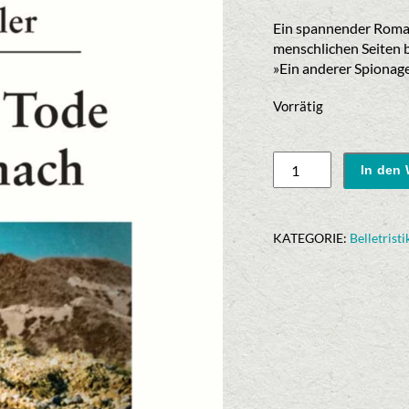
Preis
Pr
war:
ist
Ein spannender Roman
14,00 €
5,
menschlichen Seiten 
»Ein anderer Spionag
Vorrätig
Jochen
In den
Päßler:
»Vor
seinem
KATEGORIE:
Belletristi
Tode
...
und
danach«
Menge