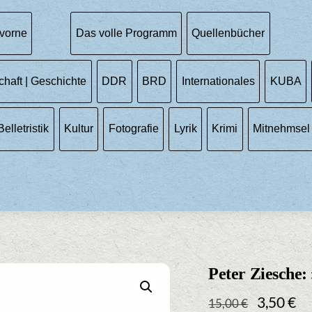
vorne
Das volle Programm
Quellenbücher
chaft | Geschichte
DDR
BRD
Internationales
KUBA
Belletristik
Kultur
Fotografie
Lyrik
Krimi
Mitnehmsel
Peter Ziesche
Ursprüng
Ak
3,50
€
15,00
€