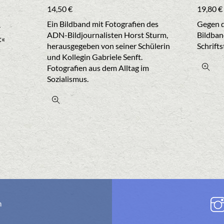
14,50
€
19,80
€
Ein Bildband mit Fotografien des
Gegen d
r
ADN-Bildjournalisten Horst Sturm,
Bildban
t«
herausgegeben von seiner Schülerin
Schrift
und Kollegin Gabriele Senft.
Fotografien aus dem Alltag im
Sozialismus.
n