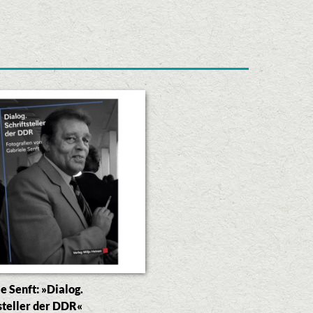
…
e Senft: »Dialog.
steller der DDR«