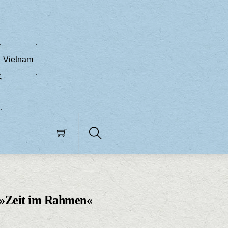
Vietnam
Search
: »Zeit im Rahmen«
licher
tueller