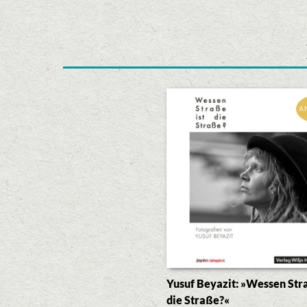
A
Yusuf Beyazit: »Wessen Stra
die Straße?«