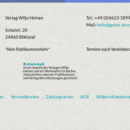
Verlag Wiljo Heinen
Tel.: +49 (0)4623 189
Mail:
hallo@gutes-lese
Schulstr. 20
24860 Böklund
*Kein Publikumsverkehr*
Termine nach Vereinbar
®
Arbeiterlogik
ist ein Imprint des Verlages Wiljo
Heinen und als Wortmarke für Bücher,
Zeitschriften, Internet-Publikationen
und Verlagsdienstleistungen geschützt.
um
Versandkosten
Zahlungsarten
AGB
Widerrufsbelehru