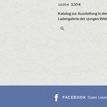
Ursprünglicher
Aktueller
3,50
€
12,00
€
Preis
Preis
Katalog zur Ausstellung in de
war:
ist:
Ladengalerie der »jungen Wel
12,00 €
3,50 €.
FACEBOOK
Gutes Lese