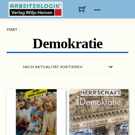
Skip
to
Menu
content
START
Demokratie