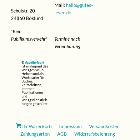
Mail:
hallo@gutes-
Schulstr. 20
lesen.de
24860 Böklund
*Kein
Publikumsverkehr*
Termine nach
Vereinbarung
®
Arbeiterlogik
ist ein Imprint des
Verlages Wiljo
Heinen und als
Wortmarke für
Bücher,
Zeitschriften,
Internet-
Publikationen
und
Verlagsdienstleis
tungen geschützt.
Ihr Warenkorb
Impressum
Versandkosten
Zahlungsarten
AGB
Widerrufsbelehrung