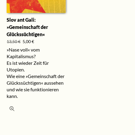
Slov ant Gali:
»Gemeinschaft der
Glückssüchtigen«
Ursprünglicher
Aktueller
13,50
€
5,00
€
Preis
Preis
»Nase voll« vom
war:
ist:
Kapitalismus?
13,50 €
5,00 €.
Es ist wieder Zeit für
Utopien.
Wie eine »Gemeinschaft der
Glückssüchtigen« aussehen
und wie sie funktionieren
kann.