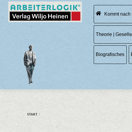
Skip
Menu
to
Kommt nach 
content
Theorie | Gesells
Biografisches
START