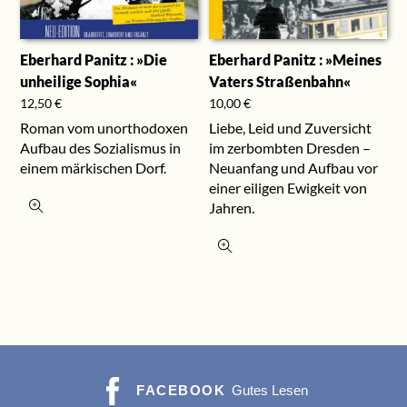
Eberhard Panitz : »Die
Eberhard Panitz : »Meines
unheilige Sophia«
Vaters Straßenbahn«
12,50
€
10,00
€
Roman vom unorthodoxen
Liebe, Leid und Zuversicht
Aufbau des Sozialismus in
im zerbombten Dresden –
einem märkischen Dorf.
Neuanfang und Aufbau vor
einer eiligen Ewigkeit von
Jahren.
FACEBOOK
Gutes Lesen