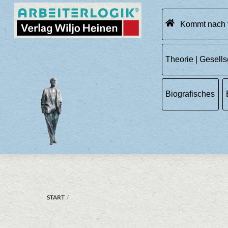
Skip
Menu
to
Kommt nach 
content
Theorie | Gesells
Biografisches
START